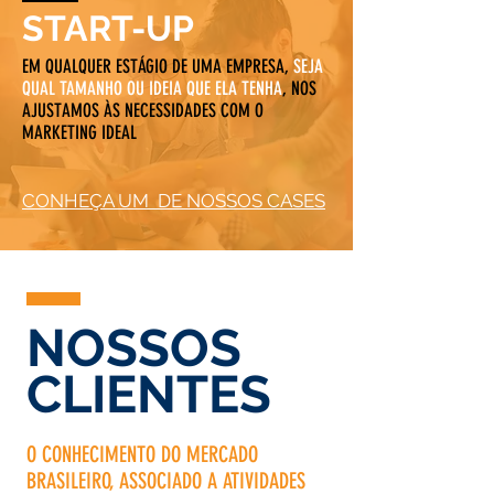
START-UP
EM QUALQUER ESTÁGIO DE UMA EMPRESA,
SEJA
QUAL TAMANHO OU IDEIA QUE ELA TENHA
, NOS
SQUARE-ENIX
AJUSTAMOS ÀS NECESSIDADES COM O
LANÇAMENTO GAME
MARKETING IDEAL
CONHEÇA UM DE NOSSOS CASES
NOSSOS
CLIENTES
O CONHECIMENTO DO MERCADO
BRASILEIRO, ASSOCIADO A ATIVIDADES