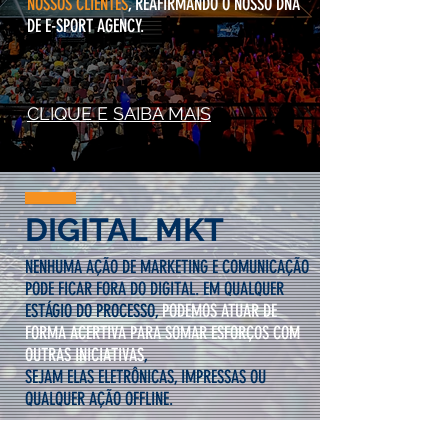
NOSSOS CLIENTES
, REAFIRMANDO O NOSSO DNA
DE E-SPORT AGENCY.
CLIQUE E SAIBA MAIS
DIGITAL MKT
NENHUMA AÇÃO DE MARKETING E COMUNICAÇÃO
PODE FICAR FORA DO DIGITAL. EM QUALQUER
ESTÁGIO DO PROCESSO,
PODEMOS ATUAR DE
FORMA ACERTIVA PARA SOMAR ESFORÇOS COM
OUTRAS INICIATIVAS
,
SEJAM ELAS ELETRÔNICAS, IMPRESSAS OU
QUALQUER AÇÃO OFFLINE.