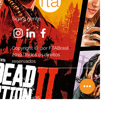
Siga a gente:
Copyright © por FTABrasil
2019. Todos os direitos
reservados
AGÊNCIA
CLIENTES
TRABALHOS
START-UP
E-SPORT
DIGITAL MKT
TERCEIRIZAÇÃO MKT